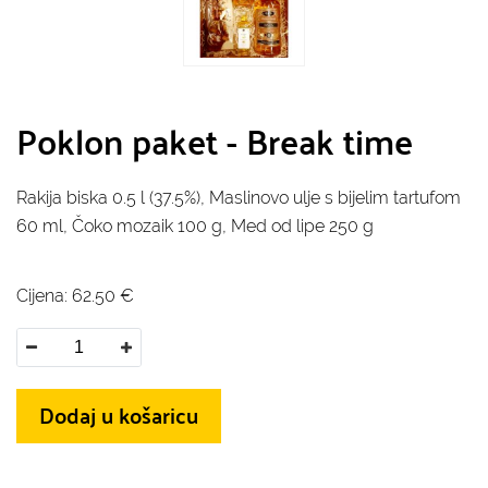
Poklon paket - Break time
Rakija biska 0.5 l (37.5%), Maslinovo ulje s bijelim tartufom
60 ml, Čoko mozaik 100 g, Med od lipe 250 g
Cijena:
62.50
€
Dodaj u košaricu