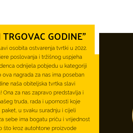
I TRGOVAC GODINE"
lavi osobita ostvarenja tvrtki u 2022.
jere poslovanja i tržišnog uspjeha
edenca odnijela pobjedu u kategoriji
to ova nagrada za nas ima poseban
ne naša obiteljska tvrtka slavi
 Ona za nas zapravo predstavlja i
našeg truda, rada i upornosti koje
 paket, u svaku suradnju i cijeli
za sebe ima bogatu priču i vrijednost
mo što kroz autohtone proizvode