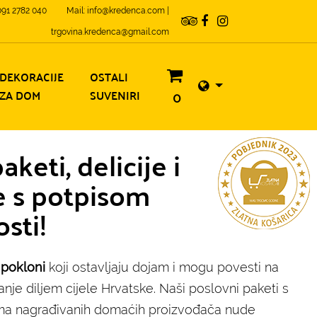
 091 2782 040
Mail: info@kredenca.com |
trgovina.kredenca@gmail.com
DEKORACIJE
OSTALI
ZA DOM
SUVENIRI
0
keti, delicije i
e s potpisom
sti!
 pokloni
koji ostavljaju dojam i mogu povesti na
je diljem cijele Hrvatske. Naši poslovni paketi s
ma nagrađivanih domaćih proizvođača nude