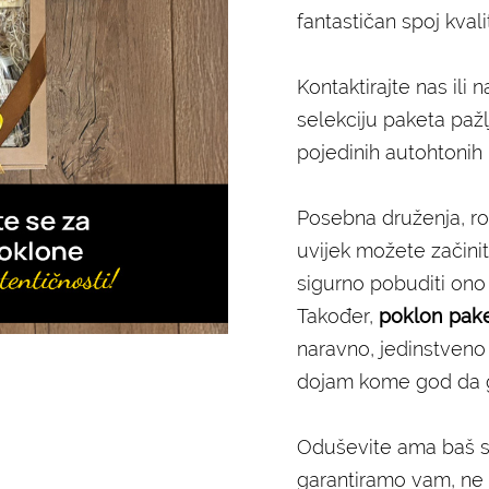
fantastičan spoj kval
Kontaktirajte nas ili 
selekciju paketa pažlj
pojedinih autohtonih 
Posebna druženja, ro
uvijek možete začini
sigurno pobuditi ono
Također,
poklon pake
naravno, jedinstveno 
dojam kome god da g
Oduševite ama baš sv
garantiramo vam, ne 