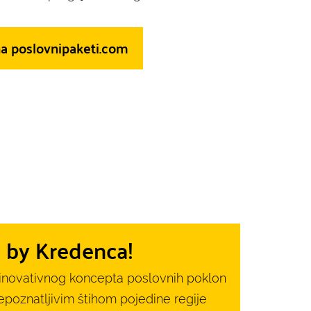
na poslovnipaketi.com
by Kredenca!
ju inovativnog koncepta poslovnih poklon
repoznatljivim štihom pojedine regije