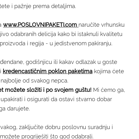
itete i pažnje prema detaljima.
na
www.POSLOVNIPAKETI.com
naručite vrhunsku
ivo odabranih delicija kako bi istaknuli kvalitetu
proizvoda i regija - u jedistvenom pakiranju.
đendane, godišnjicu ili kakav odlazak u goste
ti
kredencastičnim poklon paketima
kojima ćete
 najbolje od svakog nepca.
t možete složiti i po svojem guštu!
Mi ćemo ga,
upakirati i osigurati da ostavi stvarno dobar
a darujete.
akog, zaključite dobru poslovnu suradnju i
možete progriješiti što god odabrali.