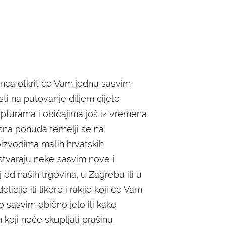
nca otkrit će Vam jednu sasvim
ti na putovanje diljem cijele
epturama i običajima još iz vremena
rsna ponuda temelji se na
oizvodima malih hrvatskih
i stvaraju neke sasvim nove i
 od naših trgovina, u Zagrebu ili u
licije ili likere i rakije koji će Vam
no sasvim obično jelo ili kako
oji neće skupljati prašinu.