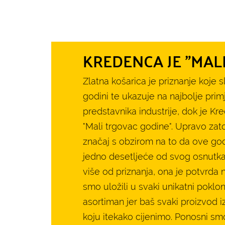
KREDENCA JE "MAL
Zlatna košarica je priznanje koje s
godini te ukazuje na najbolje prim
predstavnika industrije, dok je Kr
"Mali trgovac godine". Upravo za
značaj s obzirom na to da ove godi
jedno desetljeće od svog osnutka!
više od priznanja, ona je potvrda 
smo uložili u svaki unikatni poklon
asortiman jer baš svaki proizvod i
koju itekako cijenimo. Ponosni s