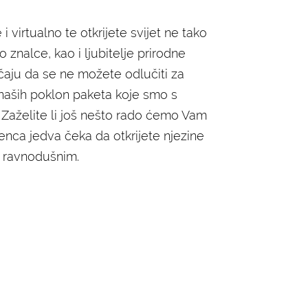
 virtualno te otkrijete svijet ne tako
o znalce, kao i ljubitelje prirodne
učaju da se ne možete odlučiti za
 naših poklon paketa koje smo s
a. Zaželite li još nešto rado ćemo Vam
denca jedva čeka da otkrijete njezine
u ravnodušnim.