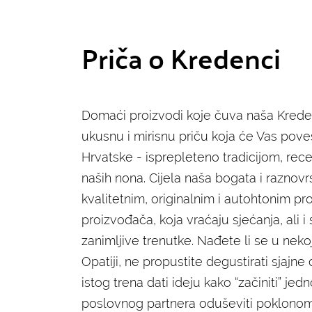
Priča o Kredenci
Domaći proizvodi koje čuva naša Krede
ukusnu i mirisnu priču koja će Vas poves
Hrvatske - isprepleteno tradicijom, rec
naših nona. Cijela naša bogata i raznov
kvalitetnim, originalnim i autohtonim pr
proizvođača, koja vraćaju sjećanja, ali 
zanimljive trenutke. Nađete li se u nekoj
Opatiji, ne propustite degustirati sjajne de
istog trena dati ideju kako “začiniti” jed
poslovnog partnera oduševiti poklonom k