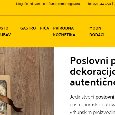
Moguće izdavanje e računa prema dogovoru.
Tel: 091 544 7294 |
UŠTO
GASTRO
PIĆA
PRIRODNA
MODNI
JUBAV
KOZMETIKA
DODACI
Poslovni pa
dekoracij
autentično
Jedinstveni
poslovni
gastronomsko putovan
vrhunskim proizvodi