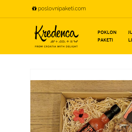
poslovnipaketi.com
POKLON
J
PAKETI
L