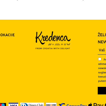
ŽEL
LOKACIJE
NEW
P
adresa
newsle
sugla
trenut
putem