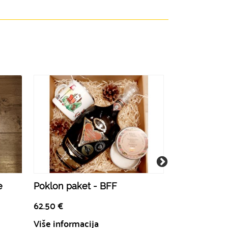
e
Poklon paket - BFF
Pretty in Pin
62.50
€
52.50
€
Više informacija
Više informa