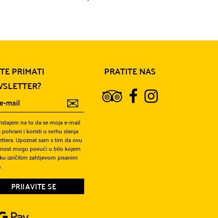
ITE PRIMATI
PRATITE NAS
SLETTER?
✉
ristajem na to da se moja e-mail
 pohrani i koristi u svrhu slanja
ttera. Upoznat sam s tim da ovu
snost mogu povući u bilo kojem
ku izričitim zahtjevom pisanim
.