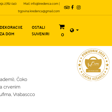
 091 2782 040
Mail: info@kredenca.com |
trgovina.kredenca@gmail.com
DEKORACIJE
OSTALI
ZA DOM
SUVENIRI
0
 bademi), Čoko
sa crvenim
tufima, Vrabascco