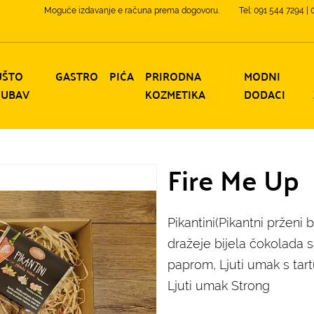
Moguće izdavanje e računa prema dogovoru.
Tel: 091 544 7294 |
UŠTO
GASTRO
PIĆA
PRIRODNA
MODNI
JUBAV
KOZMETIKA
DODACI
Fire Me Up
Pikantini(Pikantni prženi
dražeje bijela čokolada 
paprom, Ljuti umak s tar
Ljuti umak Strong