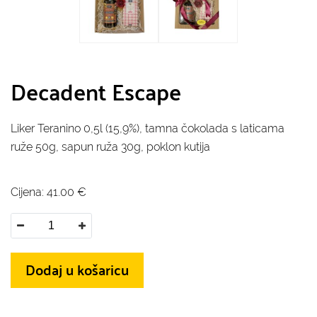
Decadent Escape
Liker Teranino 0,5l (15,9%), tamna čokolada s laticama
ruže 50g, sapun ruža 30g, poklon kutija
Cijena:
41.00
€
Dodaj u košaricu