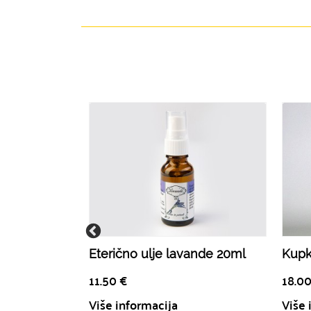
Eterično ulje lavande 20ml
Kupk
11.50
€
18.0
Više informacija
Više 