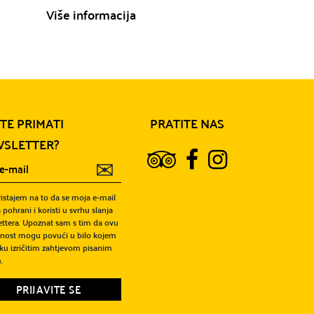
Više informacija
Više informa
ITE PRIMATI
PRATITE NAS
SLETTER?
✉
ristajem na to da se moja e-mail
 pohrani i koristi u svrhu slanja
ttera. Upoznat sam s tim da ovu
snost mogu povući u bilo kojem
ku izričitim zahtjevom pisanim
.