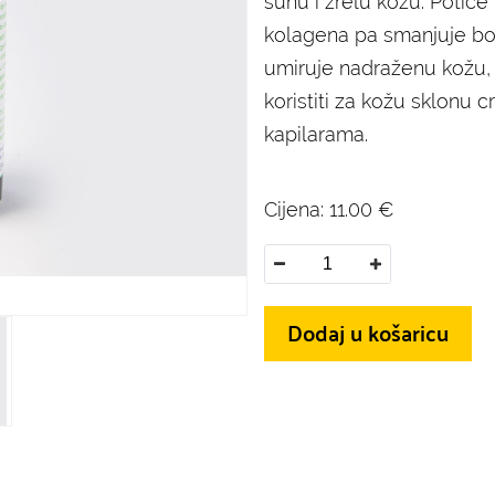
suhu i zrelu kožu. Potiče
kolagena pa smanjuje bore
umiruje nadraženu kožu,
koristiti za kožu sklonu cr
kapilarama.
Cijena:
11.00
€
Dodaj u košaricu