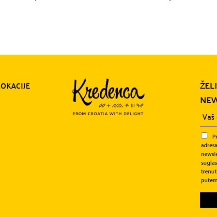
ŽEL
LOKACIJE
NEW
P
adresa
newsle
sugla
trenut
putem