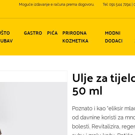
Moguće izdavanje e računa prema dogovoru.
Tel: 091 544 7294 |
UŠTO
GASTRO
PIĆA
PRIRODNA
MODNI
JUBAV
KOZMETIKA
DODACI
Ulje za tijel
50 ml
Poznato i kao "eliksir mla
od davnine koristi za m
bolesti. Revitalizira, reg