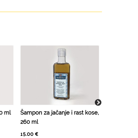
0 ml
Šampon za jačanje i rast kose,
Aromaterapi
260 ml
ulje, 100 ml
15.00
€
18.50
€