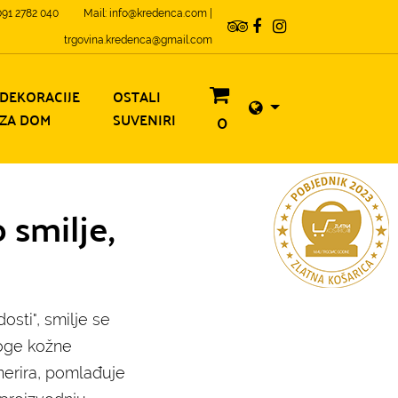
 091 2782 040
Mail: info@kredenca.com |
trgovina.kredenca@gmail.com
DEKORACIJE
OSTALI
ZA DOM
SUVENIRI
0
o smilje,
dosti", smilje se
noge kožne
enerira, pomlađuje