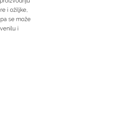
 proizvodnju
 i ožiljke,
 pa se može
venilu i