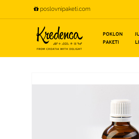
poslovnipaketi.com
POKLON
J
PAKETI
L