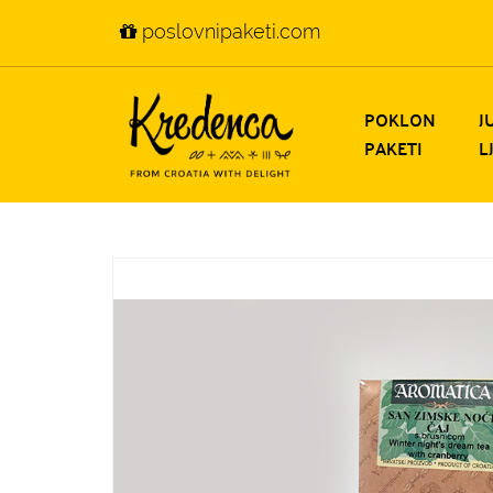
poslovnipaketi.com
POKLON
J
PAKETI
L