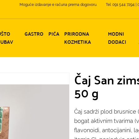
Moguće izdavanje e računa prema dogovoru.
Tel: 091 544 7294 |
UŠTO
GASTRO
PIĆA
PRIRODNA
MODNI
JUBAV
KOZMETIKA
DODACI
Čaj San zim
50 g
Čaj sadrži plod brusnice (1
bogat aktivnim tvarima (v
flavonoidi, antocijanini, l