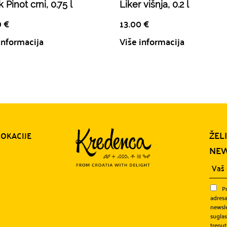
 Pinot crni, 0.75 l
Liker višnja, 0.2 l
0
€
13.00
€
informacija
Više informacija
ŽEL
LOKACIJE
NEW
P
adresa
newsle
sugla
trenut