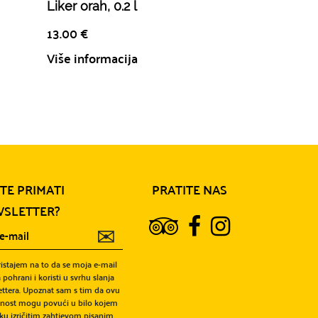
Liker orah, 0.2 l
Učkarica, rak
L
13.00
€
14.50
€
Više informacija
Više informa
ITE PRIMATI
PRATITE NAS
SLETTER?
✉
ristajem na to da se moja e-mail
 pohrani i koristi u svrhu slanja
ttera. Upoznat sam s tim da ovu
snost mogu povući u bilo kojem
ku izričitim zahtjevom pisanim