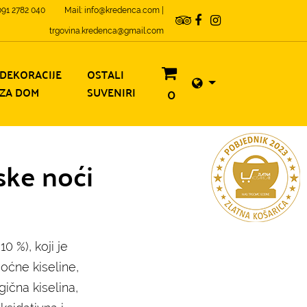
 091 2782 040
Mail: info@kredenca.com |
trgovina.kredenca@gmail.com
DEKORACIJE
OSTALI
ZA DOM
SUVENIRI
0
ske noći
0 %), koji je
oćne kiseline,
agična kiselina,