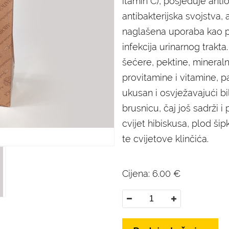
itamin C), posjeduje antio
antibakterijska svojstva,
naglašena uporaba kao
infekcija urinarnog trakta.
šećere, pektine, mineraln
provitamine i vitamine, p
ukusan i osvježavajući bil
brusnicu, čaj još sadrži i
cvijet hibiskusa, plod ši
te cvijetove klinčića.
Cijena:
6.00
€