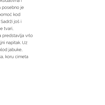
ksidativna i
 a posebno je
 pomoć kod
 Sadrži još i
e tvari,
a predstavlja vrlo
jni napitak. Uz
 plod jabuke,
pka, koru cimeta