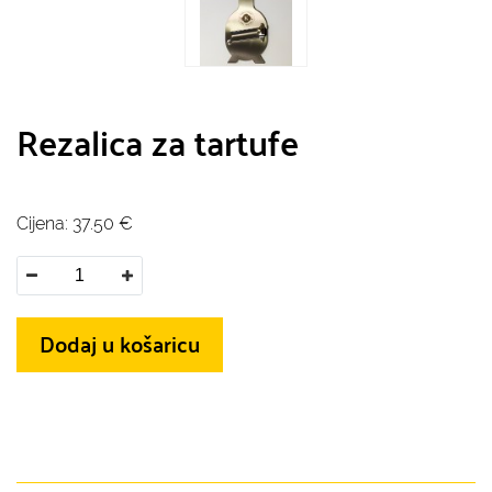
Rezalica za tartufe
Cijena:
37.50
€
Dodaj u košaricu