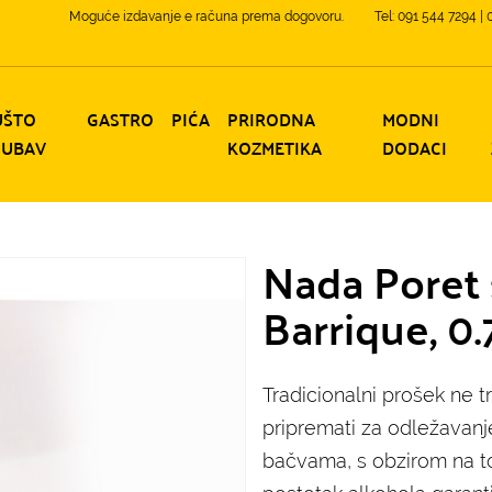
Moguće izdavanje e računa prema dogovoru.
Tel: 091 544 7294 |
UŠTO
GASTRO
PIĆA
PRIRODNA
MODNI
JUBAV
KOZMETIKA
DODACI
Nada Poret 
Barrique, 0.
Tradicionalni prošek ne 
pripremati za odležavanj
bačvama, s obzirom na to