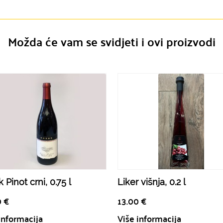
Možda će vam se svidjeti i ovi proizvodi
 Pinot crni, 0.75 l
Liker višnja, 0.2 l
0
€
13.00
€
informacija
Više informacija