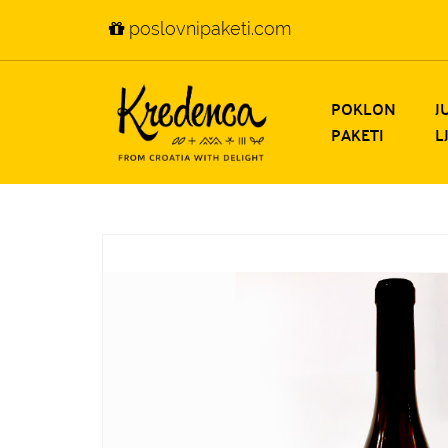
poslovnipaketi.com
POKLON
J
PAKETI
L