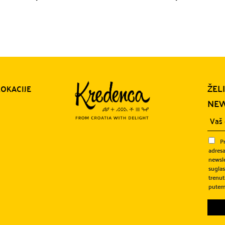
ŽEL
LOKACIJE
NEW
P
adresa
newsle
sugla
trenut
putem