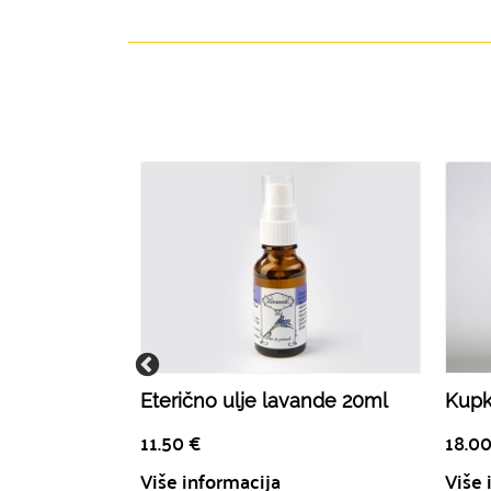
Eterično ulje lavande 20ml
Kupk
11.50
€
18.0
Više informacija
Više 