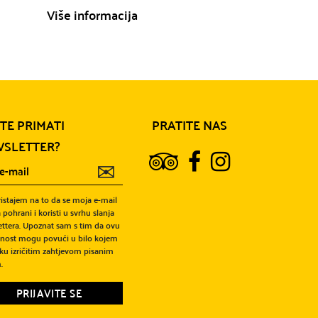
Više informacija
Više informa
ITE PRIMATI
PRATITE NAS
SLETTER?
✉
ristajem na to da se moja e-mail
 pohrani i koristi u svrhu slanja
ttera. Upoznat sam s tim da ovu
snost mogu povući u bilo kojem
ku izričitim zahtjevom pisanim
.