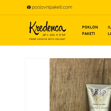
poslovnipaketi.com
POKLON
J
PAKETI
L