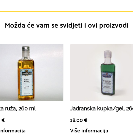
Možda će vam se svidjeti i ovi proizvodi
a ruža, 260 ml
Jadranska kupka/gel, 26
0
€
18.00
€
informacija
Više informacija