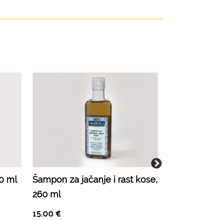
0 ml
Šampon za jačanje i rast kose,
Aromaterapi
260 ml
ulje, 100 ml
15.00
€
18.50
€