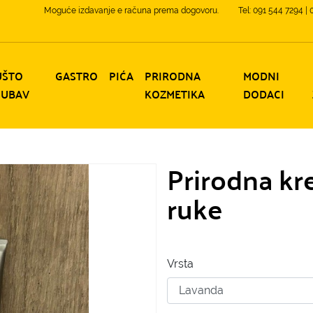
Moguće izdavanje e računa prema dogovoru.
Tel: 091 544 7294 |
UŠTO
GASTRO
PIĆA
PRIRODNA
MODNI
JUBAV
KOZMETIKA
DODACI
Prirodna kr
ruke
Vrsta