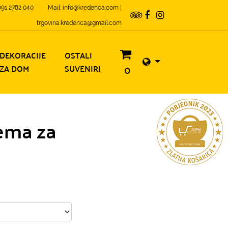
 091 2782 040
Mail: info@kredenca.com |
trgovina.kredenca@gmail.com
DEKORACIJE
OSTALI
ZA DOM
SUVENIRI
0
ema za