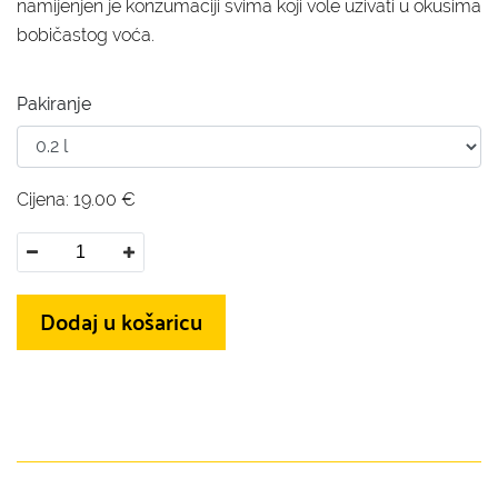
namijenjen je konzumaciji svima koji vole uživati u okusima
bobičastog voća.
Pakiranje
Cijena:
19.00
€
Dodaj u košaricu