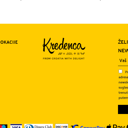
ŽEL
LOKACIJE
NEW
P
adresa
newsle
sugla
trenut
putem