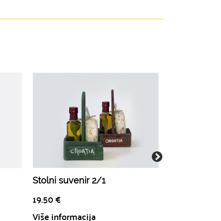
Stolni suvenir 2/1
Škrinja okus
19.50
€
18.00
€
Više informacija
Više informa