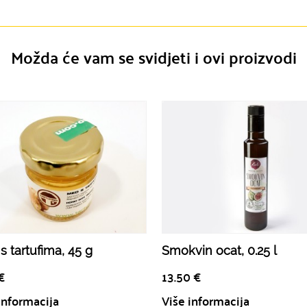
Možda će vam se svidjeti i ovi proizvodi
s tartufima, 45 g
Smokvin ocat, 0.25 l
€
13.50
€
informacija
Više informacija