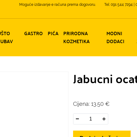
Moguće izdavanje e računa prema dogovoru.
Tel: 091 544 7294 |
UŠTO
GASTRO
PIĆA
PRIRODNA
MODNI
JUBAV
KOZMETIKA
DODACI
Jabucni ocat,
Cijena:
13.50
€