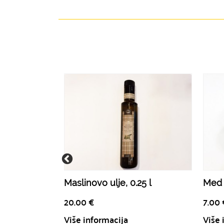
Maslinovo ulje, 0.25 l
Med 
20.00
€
7.00
Više informacija
Više 