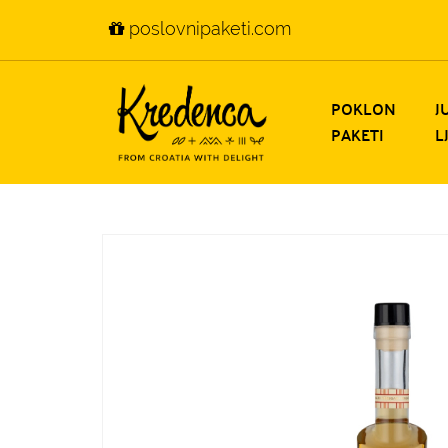
poslovnipaketi.com
POKLON
J
PAKETI
L