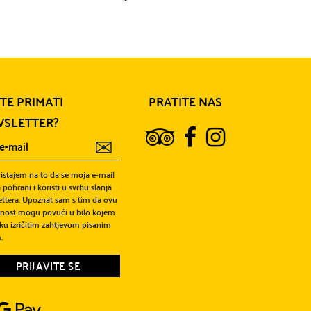
ITE PRIMATI
PRATITE NAS
SLETTER?
✉
ristajem na to da se moja e-mail
 pohrani i koristi u svrhu slanja
ttera. Upoznat sam s tim da ovu
snost mogu povući u bilo kojem
ku izričitim zahtjevom pisanim
.