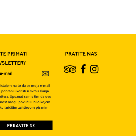
Više informa
ITE PRIMATI
PRATITE NAS
SLETTER?
✉
ristajem na to da se moja e-mail
 pohrani i koristi u svrhu slanja
ttera. Upoznat sam s tim da ovu
snost mogu povući u bilo kojem
ku izričitim zahtjevom pisanim
.