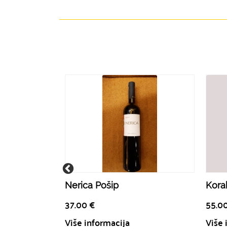
Nerica Pošip
Korak
37.00
€
55.0
Više informacija
Više 