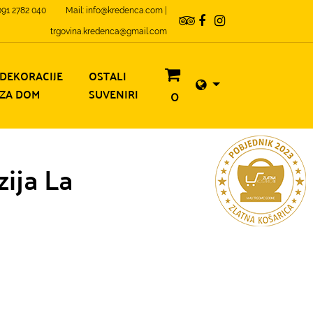
 091 2782 040
Mail: info@kredenca.com |
trgovina.kredenca@gmail.com
DEKORACIJE
OSTALI
ZA DOM
SUVENIRI
0
ija La