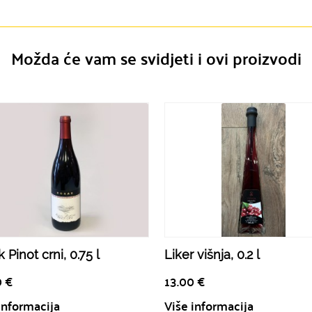
Možda će vam se svidjeti i ovi proizvodi
 Pinot crni, 0.75 l
Liker višnja, 0.2 l
0
€
13.00
€
informacija
Više informacija