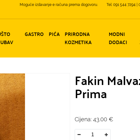
Moguće izdavanje e računa prema dogovoru.
Tel: 091 544 7294 |
UŠTO
GASTRO
PIĆA
PRIRODNA
MODNI
JUBAV
KOZMETIKA
DODACI
Fakin Malvaz
Prima
Cijena:
43.00
€