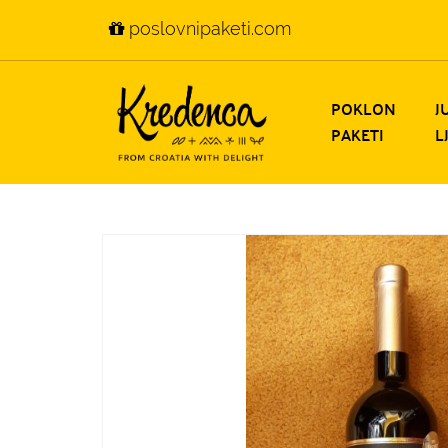
poslovnipaketi.com
POKLON
J
PAKETI
L