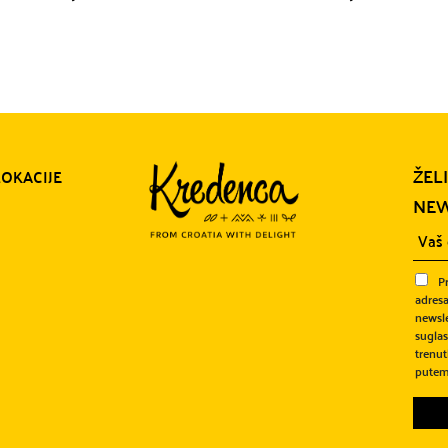
ŽEL
LOKACIJE
NEW
P
adresa
newsle
sugla
trenut
putem