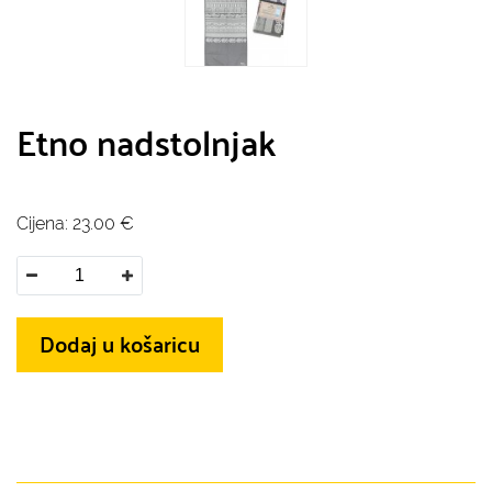
Etno nadstolnjak
Cijena:
23.00
€
Dodaj u košaricu