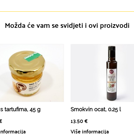
Možda će vam se svidjeti i ovi proizvodi
s tartufima, 45 g
Smokvin ocat, 0.25 l
€
13.50
€
informacija
Više informacija