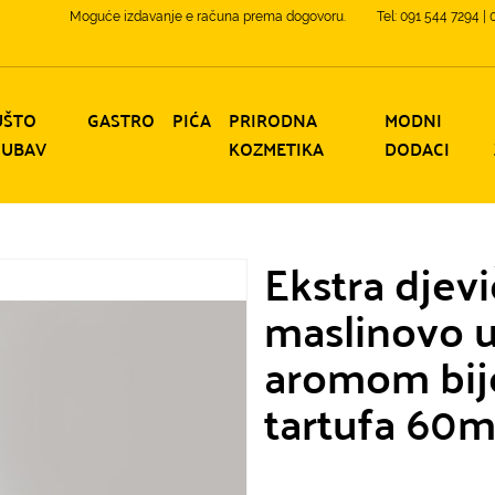
Moguće izdavanje e računa prema dogovoru.
Tel: 091 544 7294 |
UŠTO
GASTRO
PIĆA
PRIRODNA
MODNI
JUBAV
KOZMETIKA
DODACI
Ekstra djev
maslinovo u
aromom bij
tartufa 60m