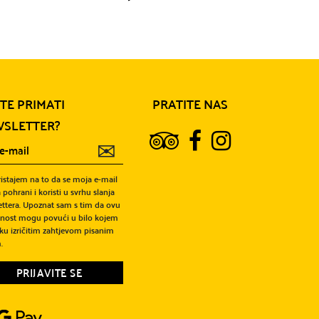
ITE PRIMATI
PRATITE NAS
SLETTER?
✉
ristajem na to da se moja e-mail
 pohrani i koristi u svrhu slanja
ttera. Upoznat sam s tim da ovu
snost mogu povući u bilo kojem
ku izričitim zahtjevom pisanim
.