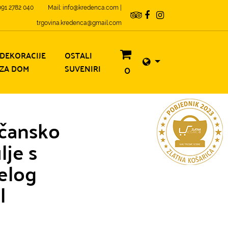
 091 2782 040
Mail: info@kredenca.com |
trgovina.kredenca@gmail.com
DEKORACIJE
OSTALI
ZA DOM
SUVENIRI
0
ičansko
lje s
elog
l