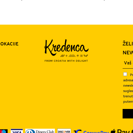
ŽEL
LOKACIJE
NEW
P
adresa
newsle
sugla
trenut
putem