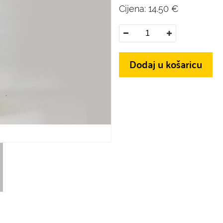
Cijena:
14.50
€
Dodaj u košaricu