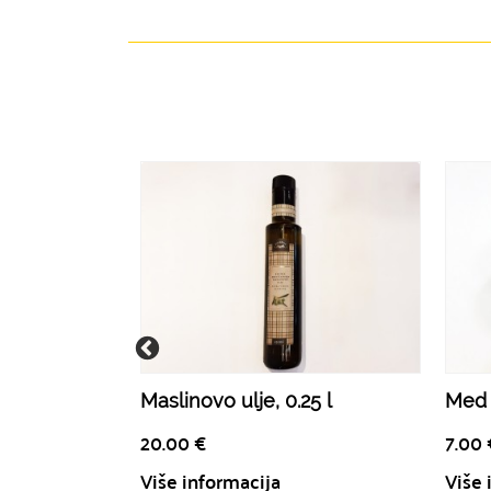
Maslinovo ulje, 0.25 l
Med 
20.00
€
7.00
Više informacija
Više 