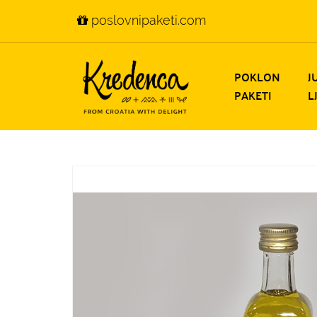
poslovnipaketi.com
POKLON
J
PAKETI
L