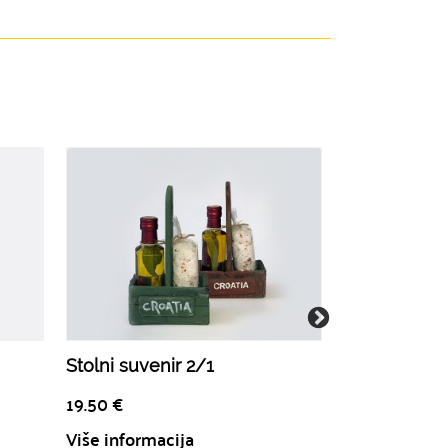
Stolni suvenir 2/1
Škrinja okus
19.50
€
18.00
€
Više informacija
Više informa