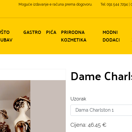
Moguće izdavanje e računa prema dogovoru.
Tel: 091 544 7294 |
UŠTO
GASTRO
PIĆA
PRIRODNA
MODNI
JUBAV
KOZMETIKA
DODACI
Dame Charl
Uzorak
Cijena:
46.45
€