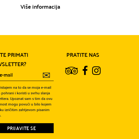
Više informacija
ITE PRIMATI
PRATITE NAS
SLETTER?
✉
ristajem na to da se moja e-mail
 pohrani i koristi u svrhu slanja
ttera. Upoznat sam s tim da ovu
snost mogu povući u bilo kojem
ku izričitim zahtjevom pisanim
.