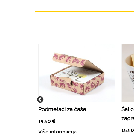
Podmetači za čaše
Šalic
zagr
19.50
€
15.5
Više informacija