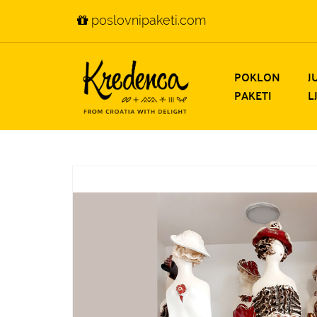
poslovnipaketi.com
POKLON
J
PAKETI
L