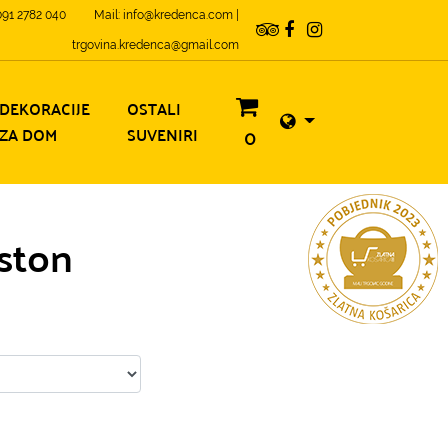
 091 2782 040
Mail: info@kredenca.com |
trgovina.kredenca@gmail.com
DEKORACIJE
OSTALI
ZA DOM
SUVENIRI
0
ston