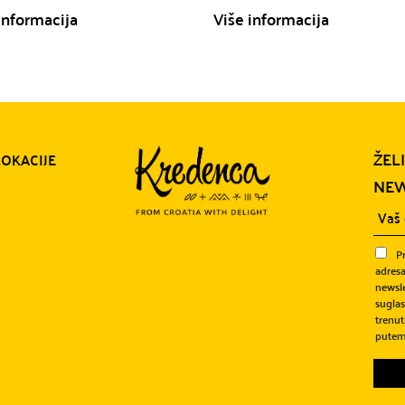
informacija
Više informacija
ŽEL
LOKACIJE
NEW
P
adresa
newsle
sugla
trenut
putem