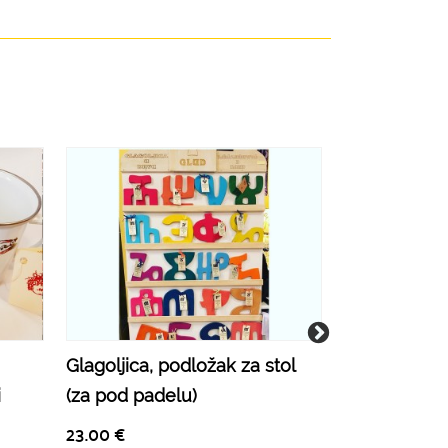
Glagoljica, podložak za stol
Etno nadsto
i
(za pod padelu)
23.00
€
23.00
€
Više informa