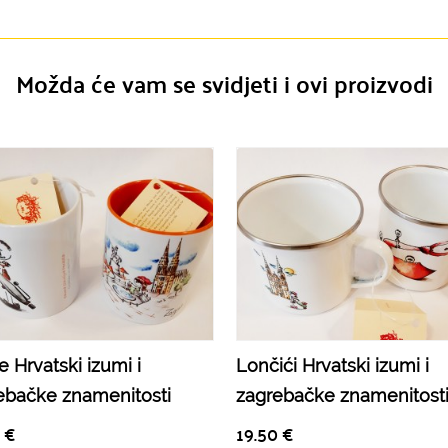
Možda će vam se svidjeti i ovi proizvodi
e Hrvatski izumi i
Lončići Hrvatski izumi i
ebačke znamenitosti
zagrebačke znamenitost
0
€
19.50
€