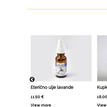
Eterično ulje lavande
Kupk
11.50
€
18.0
View more
View