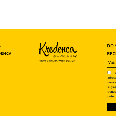
DO 
S
REC
DENCA
P
adresa
newsle
sugla
trenut
putem