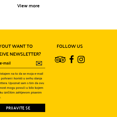
View more
View more
YOUT WANT TO
FOLLOW US
EIVE NEWSLETTER?
✉
ristajem na to da se moja e-mail
 pohrani i koristi u svrhu slanja
ttera. Upoznat sam s tim da ovu
snost mogu povući u bilo kojem
ku izričitim zahtjevom pisanim
.