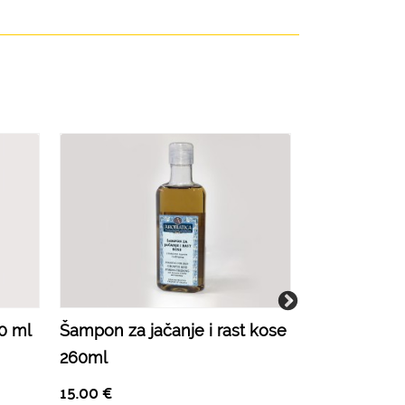
0 ml
Šampon za jačanje i rast kose
Aromaterapi
260ml
ulje 100ml
15.00
€
18.50
€