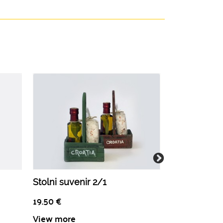
Stolni suvenir 2/1
Škrinja okus
19.50
€
18.00
€
View more
View more