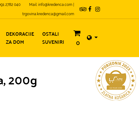
 091 2782 040
Mail: info@kredenca.com |
trgovina.kredenca@gmail.com
DEKORACIJE
OSTALI
ZA DOM
SUVENIRI
0
a, 200g