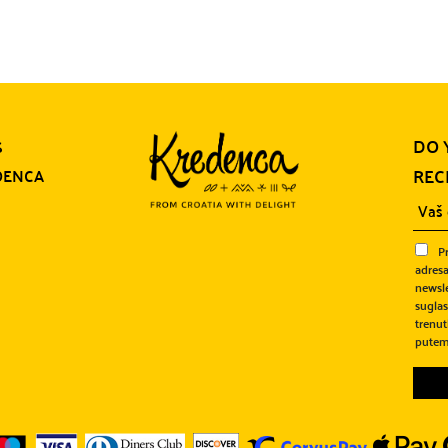
DO 
S
REC
DENCA
P
adresa
newsle
sugla
trenut
putem