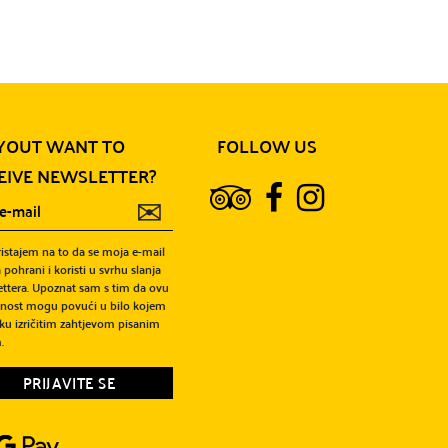
YOUT WANT TO
FOLLOW US
EIVE NEWSLETTER?
✉
ristajem na to da se moja e-mail
 pohrani i koristi u svrhu slanja
ttera. Upoznat sam s tim da ovu
snost mogu povući u bilo kojem
ku izričitim zahtjevom pisanim
.