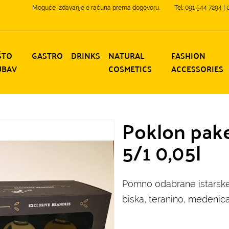
Moguće izdavanje e računa prema dogovoru.
Tel: 091 544 7294 |
ŠTO
GASTRO
DRINKS
NATURAL
FASHION
UBAV
COSMETICS
ACCESSORIES
Poklon pake
5/1 0,05l
Pomno odabrane istarske 
biska, teranino, medenica 