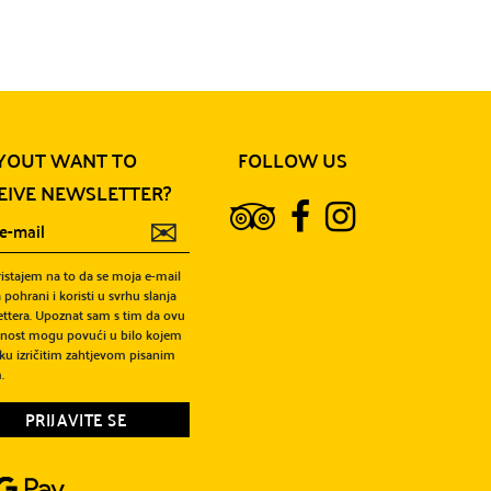
YOUT WANT TO
FOLLOW US
EIVE NEWSLETTER?
✉
ristajem na to da se moja e-mail
 pohrani i koristi u svrhu slanja
ttera. Upoznat sam s tim da ovu
snost mogu povući u bilo kojem
ku izričitim zahtjevom pisanim
.