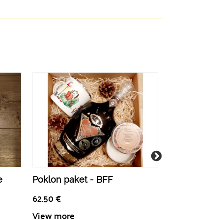
e
Poklon paket - BFF
Nerica Poši
62.50
€
37.00
€
View more
View more