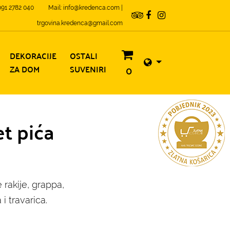
 091 2782 040
Mail: info@kredenca.com |
trgovina.kredenca@gmail.com
DEKORACIJE
OSTALI
ZA DOM
SUVENIRI
0
t pića
rakije, grappa,
i travarica.