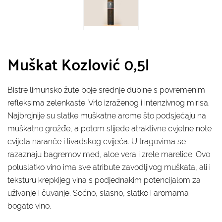
Muškat Kozlović 0,5l
Bistre limunsko žute boje srednje dubine s povremenim
refleksima zelenkaste. Vrlo izraženog i intenzivnog mirisa.
Najbrojnije su slatke muškatne arome što podsjećaju na
muškatno grožđe, a potom slijede atraktivne cvjetne note
cvijeta naranče i livadskog cvijeća. U tragovima se
razaznaju bagremov med, aloe vera i zrele marelice. Ovo
poluslatko vino ima sve atribute zavodljivog muškata, ali i
teksturu krepkijeg vina s podjednakim potencijalom za
uživanje i čuvanje. Sočno, slasno, slatko i aromama
bogato vino.