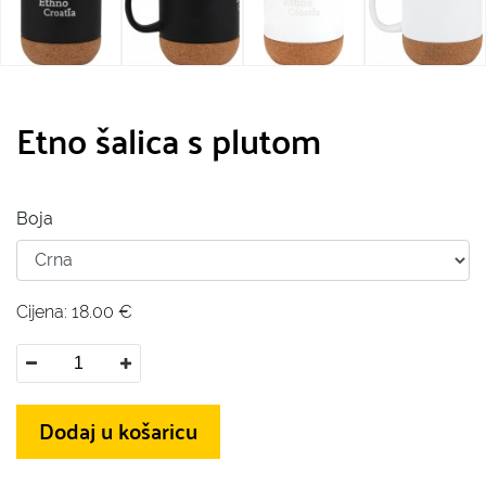
Etno šalica s plutom
Boja
Cijena:
18.00
€
Dodaj u košaricu