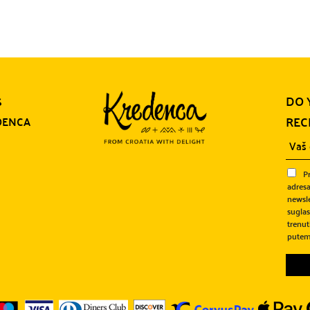
DO 
S
REC
DENCA
P
adresa
newsle
sugla
trenut
putem