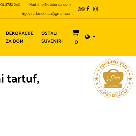
 091 2782 040
Mail: info@kredenca.com |
trgovina.kredenca@gmail.com
DEKORACIJE
OSTALI
ZA DOM
SUVENIRI
0
i tartuf,