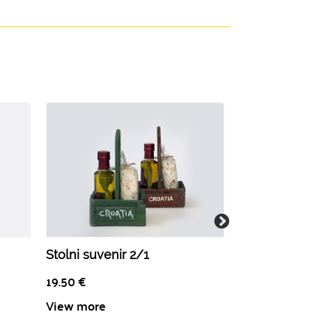
Stolni suvenir 2/1
Škrinja okus
19.50
€
18.00
€
View more
View more