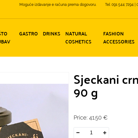
Moguće izdavanje e računa prema dogovoru.
Tel: 091 544 7294 |
ŠTO
GASTRO
DRINKS
NATURAL
FASHION
UBAV
COSMETICS
ACCESSORIES
Sjeckani crn
90 g
Price:
41.50
€