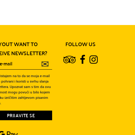
YOUT WANT TO
FOLLOW US
EIVE NEWSLETTER?
✉
ristajem na to da se moja e-mail
 pohrani i koristi u svrhu slanja
ttera. Upoznat sam s tim da ovu
snost mogu povući u bilo kojem
ku izričitim zahtjevom pisanim
.