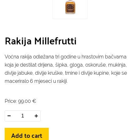
Rakija Millefrutti
Voćna rakija odležana tri godine u hrastovim bačvama
koja je destilat drijena, šipka, gloga, oskoruše, mukinja,
divlje jabuke, divlje kruške, trnine i divlje kupine, koje se
maceriralo 6 mjeseci u rakiji.
Price:
99.00
€
Add to cart